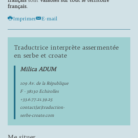
français
sont
valables sur tout le territoire
français
.
Imprimer
E-mail
Traductrice interprète assermentée
en serbe et croate
Milica ADUM
109 Av. de la République
F - 38130 Echirolles
+33.6.77.21.39.25
contact[at]traduction-
serbe-croate.com
Me situer