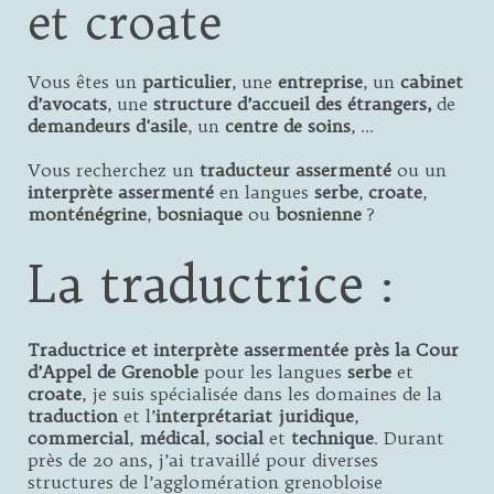
et croate
Vous êtes un
particulier
, une
entreprise
, un
cabinet
d’avocats
, une
structure d’accueil des étrangers,
de
demandeurs d'asile
, un
centre de soins
, …
Vous recherchez un
traducteu
r
assermenté
ou un
interprète
assermenté
en langues
serbe
,
croate
,
monténégrine
,
bosniaque
ou
bosnienne
?
La traductrice :
Traductrice et interprète assermentée près la Cour
d’Appel de Grenoble
pour les langues
serbe
et
croate
, je suis spécialisée dans les domaines de la
traduction
et l’
interprétariat
juridique
,
commercial
,
médical
,
social
et
technique
. Durant
près de 20 ans, j’ai travaillé pour diverses
structures de l’agglomération grenobloise